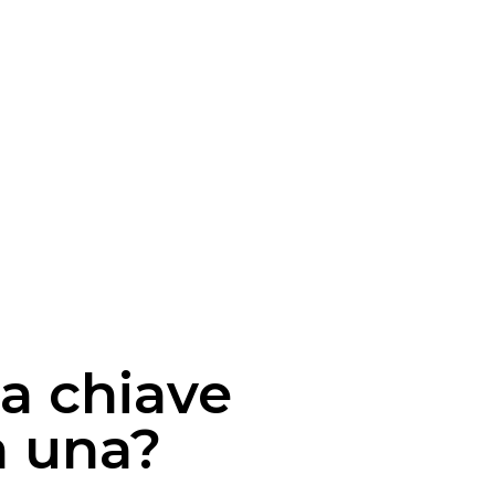
la chiave
à una?