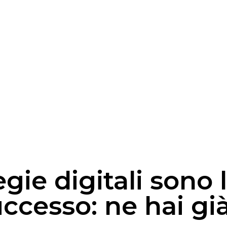
egie digitali sono 
uccesso: ne hai gi