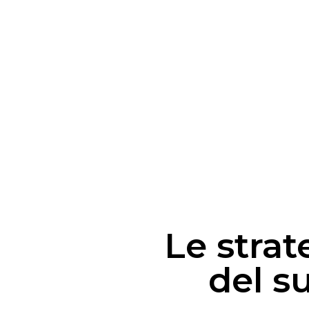
Le strat
del s